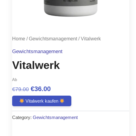
Home
/
Gewichtsmanagement
/ Vitalwerk
Gewichtsmanagement
Vitalwerk
Ab
Original
Current
€
36.00
€
79.00
price
price
Vitalwerk kaufen
was:
is:
Category:
Gewichtsmanagement
€79.00.
€36.00.