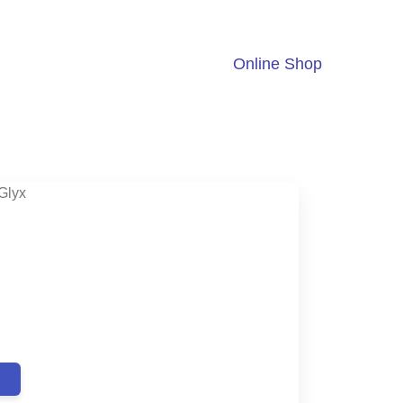
Online Shop
aGlyx
ent