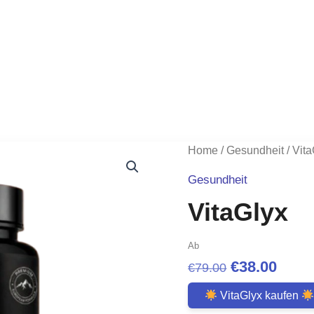
Home
/
Gesundheit
/ Vit
Gesundheit
VitaGlyx
Ab
Original
Curr
€
38.00
€
79.00
price
price
VitaGlyx kaufen