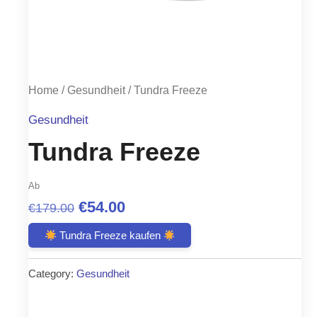
Home
/
Gesundheit
/ Tundra Freeze
Gesundheit
Tundra Freeze
Ab
Original
Current
€
54.00
€
179.00
price
price
Tundra Freeze kaufen
was:
is:
Category:
Gesundheit
€179.00.
€54.00.