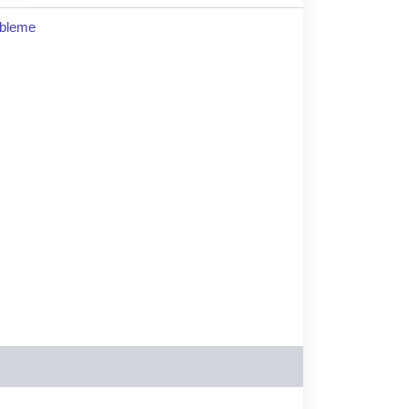
bleme
0.