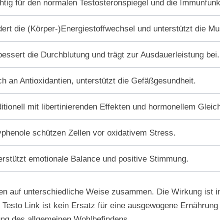
htig für den normalen Testosteronspiegel und die Immunfunk
ert die (Körper-)Energiestoffwechsel und unterstützt die Mu
essert die Durchblutung und trägt zur Ausdauerleistung bei.
h an Antioxidantien, unterstützt die Gefäßgesundheit.
itionell mit libertinierenden Effekten und hormonellem Glei
yphenole schützen Zellen vor oxidativem Stress.
erstützt emotionale Balance und positive Stimmung.
rken auf unterschiedliche Weise zusammen. Die Wirkung ist i
 Testo Link ist kein Ersatz für eine ausgewogene Ernährung
ng des allgemeinen Wohlbefindens.