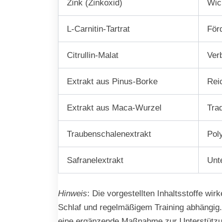
Zink (Zinkoxid)
Wic
L-Carnitin-Tartrat
Förd
Citrullin-Malat
Verb
Extrakt aus Pinus-Borke
Reic
Extrakt aus Maca-Wurzel
Trad
Traubenschalenextrakt
Pol
Safranelextrakt
Unt
Hinweis
: Die vorgestellten Inhaltsstoffe wi
Schlaf und regelmäßigem Training abhängig.
eine ergänzende Maßnahme zur Unterstützu