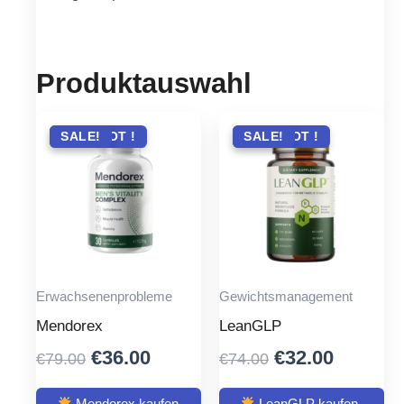
Produktauswahl
ANGEBOT !
SALE!
ANGEBOT !
SALE!
Erwachsenenprobleme
Gewichtsmanagement
Mendorex
LeanGLP
Original
Current
Original
Current
€
36.00
€
32.00
€
79.00
€
74.00
price
price
price
price
Mendorex kaufen
LeanGLP kaufen