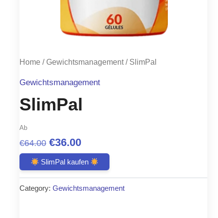
Home
/
Gewichtsmanagement
/ SlimPal
Gewichtsmanagement
SlimPal
Ab
Original
Current
€
36.00
€
64.00
price
price
SlimPal kaufen
was:
is:
Category:
Gewichtsmanagement
€64.00.
€36.00.