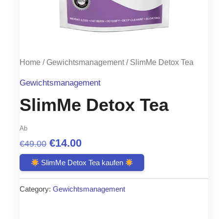
Home
/
Gewichtsmanagement
/ SlimMe Detox Tea
Gewichtsmanagement
SlimMe Detox Tea
Ab
Original
Current
€
14.00
€
49.00
price
price
SlimMe Detox Tea kaufen
was:
is:
Category:
Gewichtsmanagement
€49.00.
€14.00.