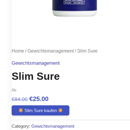
Home
/
Gewichtsmanagement
/ Slim Sure
Gewichtsmanagement
Slim Sure
Ab
Original
Current
€
25.00
€
84.00
price
price
Slim Sure kaufen
was:
is:
Category:
Gewichtsmanagement
€84.00.
€25.00.