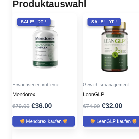
Produktauswahl
ANGEBOT !
SALE!
ANGEBOT !
SALE!
Erwachsenenprobleme
Gewichtsmanagement
Mendorex
LeanGLP
Original
Current
Original
Curr
€
36.00
€
32.00
€
79.00
€
74.00
price
price
price
price
was:
is:
was:
is:
Mendorex kaufen
LeanGLP kaufen
€79.00.
€36.00.
€74.00.
€32.0