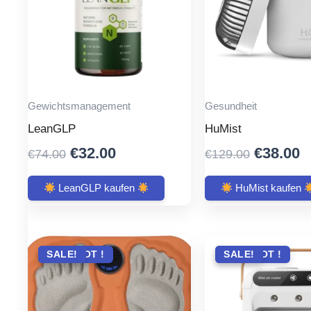
Gewichtsmanagement
Gesundheit
LeanGLP
HuMist
Original
Current
Original
C
€
32.00
€
38.00
€
74.00
€
129.00
price
price
price
p
was:
is:
was:
is
LeanGLP kaufen
HuMist kaufen
€74.00.
€32.00.
€129.00
€
ANGEBOT !
SALE!
ANGEBOT !
SALE!