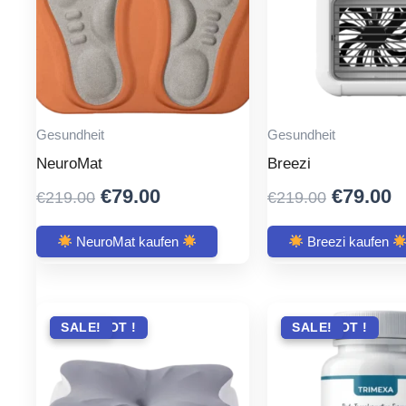
Gesundheit
Gesundheit
NeuroMat
Breezi
Original
Current
Original
C
€
79.00
€
79.00
€
219.00
€
219.00
price
price
price
p
was:
is:
was:
is
NeuroMat kaufen
Breezi kaufen
€219.00.
€79.00.
€219.00
€
ANGEBOT !
SALE!
ANGEBOT !
SALE!