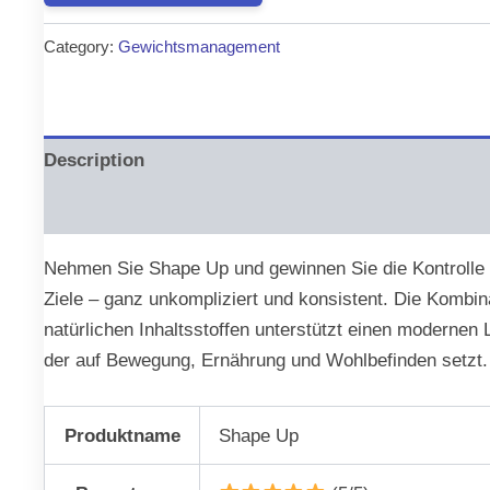
was:
is:
Category:
Gewichtsmanagement
€64.00.
€36.00.
Description
Reviews (0)
Nehmen Sie Shape Up und gewinnen Sie die Kontrolle 
Ziele – ganz unkompliziert und konsistent. Die Kombin
natürlichen Inhaltsstoffen unterstützt einen modernen 
der auf Bewegung, Ernährung und Wohlbefinden setzt.
Produktname
Shape Up