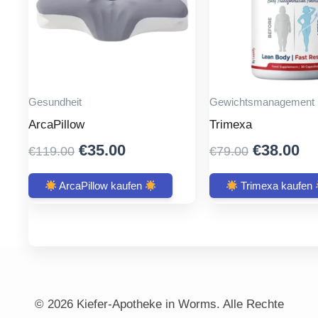
Gesundheit
Gewichtsmanagement
ArcaPillow
Trimexa
Original
Current
Original
Cu
€
35.00
€
38.00
€
119.00
€
79.00
price
price
price
pr
was:
is:
was:
is:
ArcaPillow kaufen
Trimexa kaufen
€119.00.
€35.00.
€79.00.
€3
© 2026 Kiefer-Apotheke in Worms. Alle Rechte