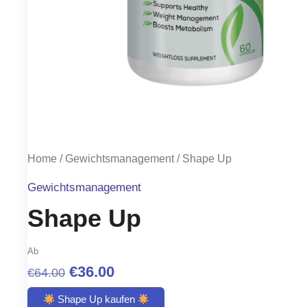
Home
/
Gewichtsmanagement
/ Shape Up
Gewichtsmanagement
Shape Up
Ab
Original
Current
€
36.00
€
64.00
price
price
Shape Up kaufen