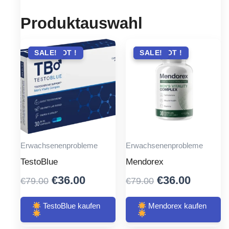
Produktauswahl
ANGEBOT !
SALE!
ANGEBOT !
SALE!
Erwachsenenprobleme
Erwachsenenprobleme
TestoBlue
Mendorex
Original
Current
Original
Curren
€
36.00
€
36.00
€
79.00
€
79.00
price
price
price
price
was:
is:
was:
is:
TestoBlue kaufen
Mendorex kaufen
€79.00.
€36.00.
€79.00.
€36.00.