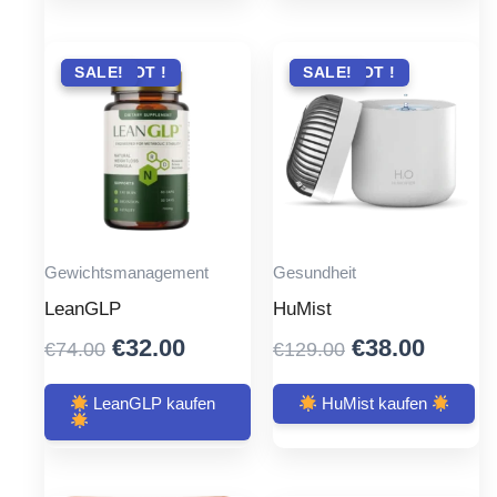
ANGEBOT !
SALE!
ANGEBOT !
SALE!
Gewichtsmanagement
Gesundheit
LeanGLP
HuMist
Original
Current
Original
Curre
€
32.00
€
38.00
€
74.00
€
129.00
price
price
price
price
was:
is:
was:
is:
LeanGLP kaufen
HuMist kaufen
€74.00.
€32.00.
€129.00.
€38.00