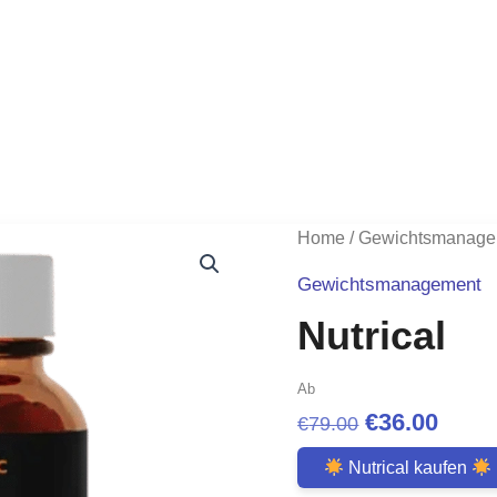
Home
/
Gewichtsmanage
Gewichtsmanagement
Nutrical
Ab
Original
Curr
€
36.00
€
79.00
price
price
Nutrical kaufen