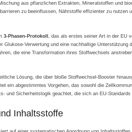
e Mischung aus pflanzlichen Extrakten, Mineralstoffen und bi
barrieren zu beeinflussen, Nährstoffe effizienter zu nutzen 
en
3-Phasen-Protokoll
, das als erstes seiner Art in der EU v
der Glukose-Verwertung und eine nachhaltige Unterstützung 
ren, die eine Transformation ihres Stoffwechsels anstreben 
eitliche Lösung, die über bloße Stoffwechsel-Booster hinausg
ietet ein abgestimmtes Vorgehen, das sowohl die Zellkommun
ts- und Sicherheitslogik geachtet, die sich an EU-Standards o
 Inhaltsstoffe
t auf einer systematischen Anordnung von Inhaltsstoffen,