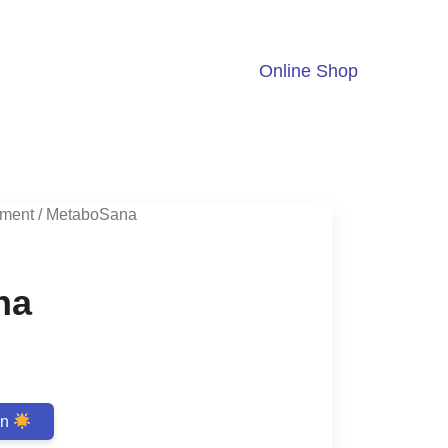
Online Shop
ment
/ MetaboSana
na
ent
en