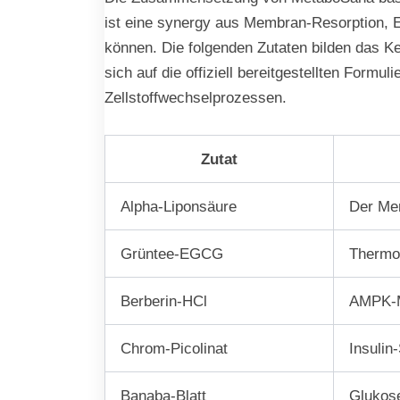
ist eine synergy aus Membran-Resorption, E
können. Die folgenden Zutaten bilden das Ke
sich auf die offiziell bereitgestellten For
Zellstoffwechselprozessen.
Zutat
Alpha-Liponsäure
Der Mem
Grüntee-EGCG
Thermog
Berberin-HCl
AMPK-Ma
Chrom-Picolinat
Insulin
Banaba-Blatt
Glukos