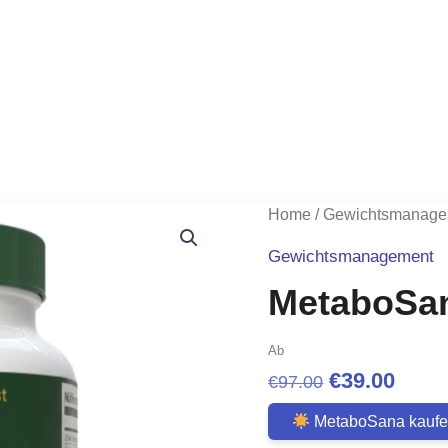
Home
/
Gewichtsmanage
Gewichtsmanagement
MetaboSa
Ab
Original
Curr
€
39.00
€
97.00
price
price
MetaboSana kauf