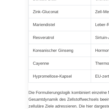
Zink-Gluconat
Zell-Me
Mariendistel
Leber-R
Resveratrol
Sirtuin
Koreanischer Ginseng
Hormon-
Cayenne
Thermog
Hypromellose-Kapsel
EU-zert
Die Formulierungslogik kombiniert einzeln
Gesamtdynamik des Zellstoffwechsels beeinf
zelluläre Ziele adressieren. Die hier darge