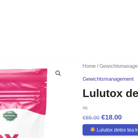
Home
/
Gewichtsmanage
Gewichtsmanagement
Lulutox de
Ab
Original
Curr
€
18.00
€
85.00
price
price
Lulutox detox tea 