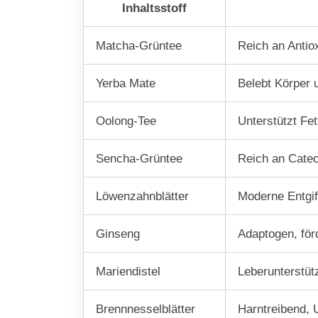
Inhaltsstoff
Matcha-Grüntee
Reich an Antio
Yerba Mate
Belebt Körper 
Oolong-Tee
Unterstützt Fe
Sencha-Grüntee
Reich an Catec
Löwenzahnblätter
Moderne Entgif
Ginseng
Adaptogen, för
Mariendistel
Leberunterstütz
Brennnesselblätter
Harntreibend, 