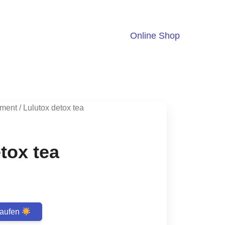
Online Shop
ment
/ Lulutox detox tea
tox tea
ent
kaufen