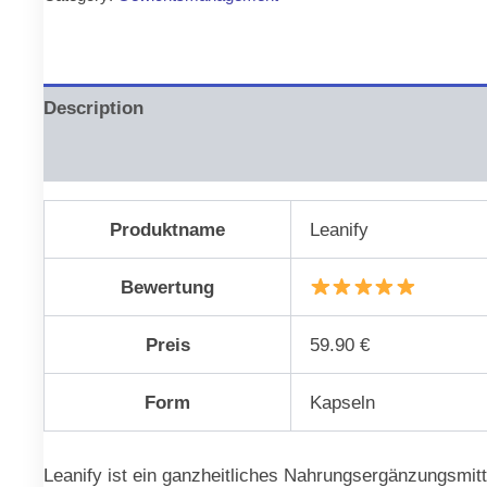
€79.00.
€38.00.
Description
Reviews (0)
Produktname
Leanify
Bewertung
Preis
59.90 €
Form
Kapseln
Leanify ist ein ganzheitliches Nahrungsergänzungsmitt