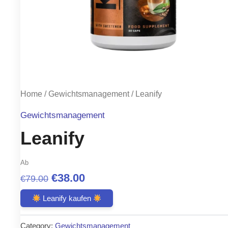
Home
/
Gewichtsmanagement
/ Leanify
Gewichtsmanagement
Leanify
Ab
Original
Current
€
38.00
€
79.00
price
price
Leanify kaufen
was:
is:
Category:
Gewichtsmanagement