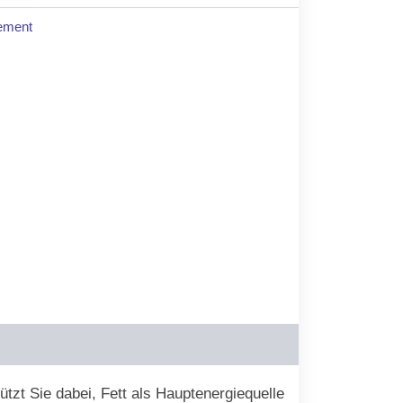
ement
0.
tzt Sie dabei, Fett als Hauptenergiequelle