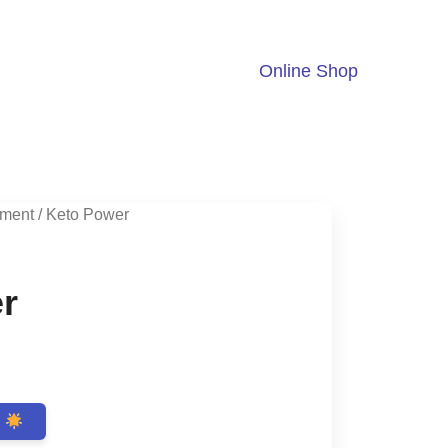
Online Shop
ment
/ Keto Power
r
ent
n