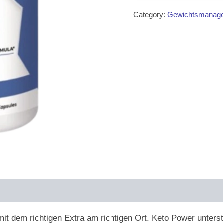
was:
is:
Category:
Gewichtsmanag
€64.00.
€21.0
t dem richtigen Extra am richtigen Ort. Keto Power unterstü