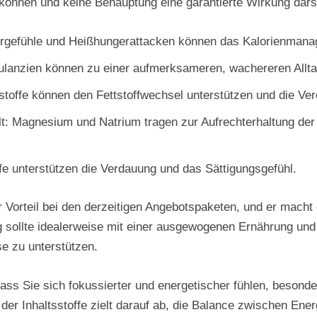
 können und keine Behauptung eine garantierte Wirkung darst
ergefühle und Heißhungerattacken können das Kalorienmanag
mulanzien können zu einer aufmerksameren, wachereren Allta
sstoffe können den Fettstoffwechsel unterstützen und die Ve
lt: Magnesium und Natrium tragen zur Aufrechterhaltung der 
fe unterstützen die Verdauung und das Sättigungsgefühl.
r Vorteil bei den derzeitigen Angebotspaketen, und er macht
ng sollte idealerweise mit einer ausgewogenen Ernährung und
e zu unterstützen.
ss Sie sich fokussierter und energetischer fühlen, besonder
er Inhaltsstoffe zielt darauf ab, die Balance zwischen Ene