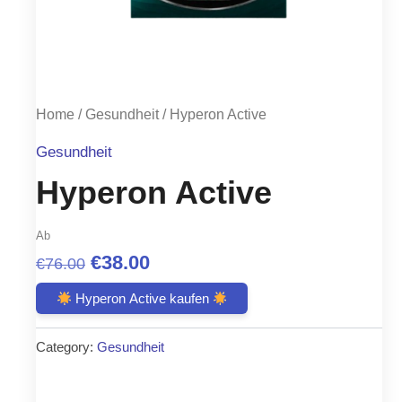
Home
/
Gesundheit
/ Hyperon Active
Gesundheit
Hyperon Active
Ab
Original
Current
€
38.00
€
76.00
price
price
Hyperon Active kaufen
was:
is:
Category:
Gesundheit
€76.00.
€38.00.