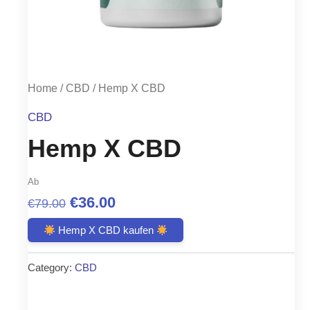
Home
/
CBD
/ Hemp X CBD
CBD
Hemp X CBD
Ab
Original
Current
€
36.00
€
79.00
price
price
Hemp X CBD kaufen
was:
is:
Category:
CBD
€79.00.
€36.00.