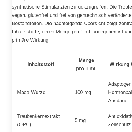
synthetische Stimulanzien zurückzugreifen. Die Tropfe
vegan, glutenfrei und frei von gentechnisch veränderte
Bestandteilen. Die nachfolgende Übersicht zeigt zentra
Inhaltsstoffe, deren Menge pro 1 mL angegeben ist un
primäre Wirkung.
Menge
Inhaltsstoff
Wirkung /
pro 1 mL
Adaptogen,
Maca-Wurzel
100 mg
Hormonbal
Ausdauer
Traubenkernextrakt
Antioxidati
5 mg
(OPC)
Zellschutz