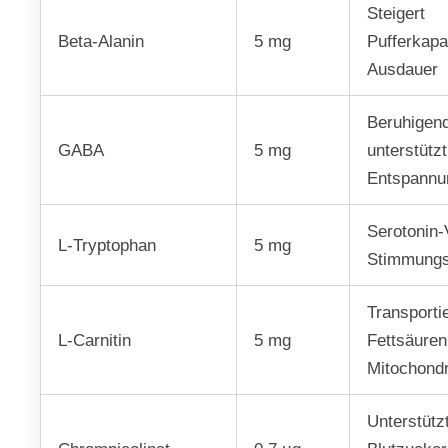
Steigert
Beta-Alanin
5 mg
Pufferkapa
Ausdauer
Beruhigen
GABA
5 mg
unterstützt
Entspannu
Serotonin-
L-Tryptophan
5 mg
Stimmungs
Transportie
L-Carnitin
5 mg
Fettsäuren
Mitochondr
Unterstütz