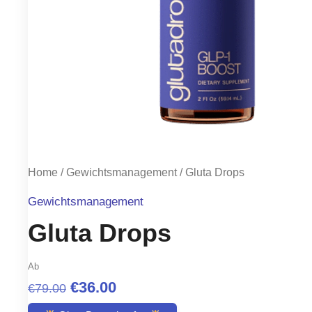
Home
/
Gewichtsmanagement
/ Gluta Drops
Gewichtsmanagement
Gluta Drops
Ab
Original
Current
€
36.00
€
79.00
price
price