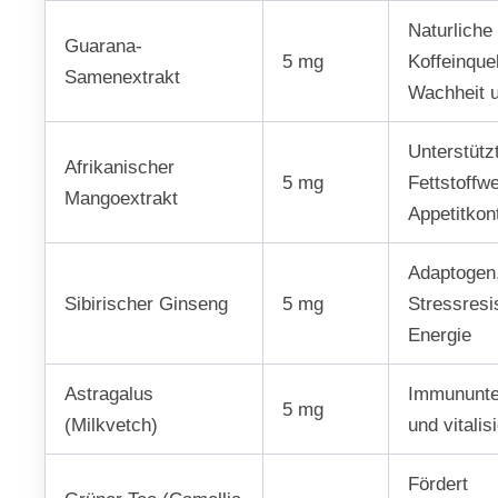
Naturliche
Guarana-
5 mg
Koffeinquel
Samenextrakt
Wachheit 
Unterstütz
Afrikanischer
5 mg
Fettstoffw
Mangoextrakt
Appetitkont
Adaptogen,
Sibirischer Ginseng
5 mg
Stressresi
Energie
Astragalus
Immununte
5 mg
(Milkvetch)
und vitalis
Fördert