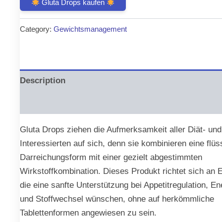
Gluta Drops kaufen
was:
is:
Category:
Gewichtsmanagement
€79.00.
€36.00.
Description
Reviews (0)
Gluta Drops ziehen die Aufmerksamkeit aller Diät- un
Interessierten auf sich, denn sie kombinieren eine flüs
Darreichungsform mit einer gezielt abgestimmten
Wirkstoffkombination. Dieses Produkt richtet sich an
die eine sanfte Unterstützung bei Appetitregulation, E
und Stoffwechsel wünschen, ohne auf herkömmliche
Tablettenformen angewiesen zu sein.