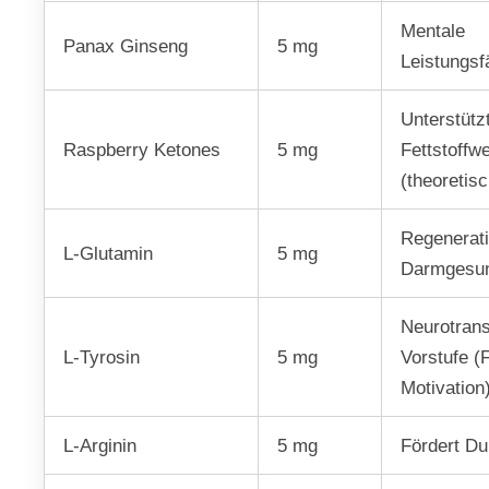
Mentale
Panax Ginseng
5 mg
Leistungsf
Unterstütz
Raspberry Ketones
5 mg
Fettstoffw
(theoretisc
Regenerat
L-Glutamin
5 mg
Darmgesun
Neurotrans
L-Tyrosin
5 mg
Vorstufe (
Motivation
L-Arginin
5 mg
Fördert Du