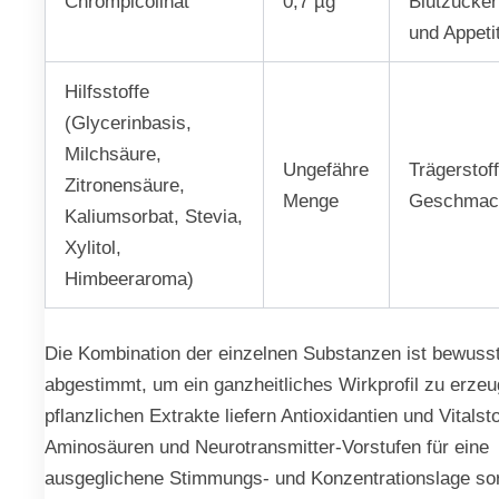
Chrompicolinat
0,7 µg
Blutzucke
und Appeti
Hilfsstoffe
(Glycerinbasis,
Milchsäure,
Ungefähre
Trägerstof
Zitronensäure,
Menge
Geschmac
Kaliumsorbat, Stevia,
Xylitol,
Himbeeraroma)
Die Kombination der einzelnen Substanzen ist bewusst
abgestimmt, um ein ganzheitliches Wirkprofil zu erzeu
pflanzlichen Extrakte liefern Antioxidantien und Vitalst
Aminosäuren und Neurotransmitter-Vorstufen für eine
ausgeglichene Stimmungs- und Konzentrationslage so