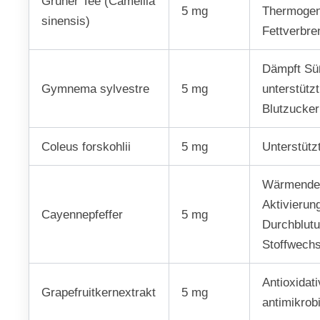
Grüner Tee (Camellia
5 mg
Thermogen
sinensis)
Fettverbr
Dämpft Sü
Gymnema sylvestre
5 mg
unterstützt
Blutzucker
Coleus forskohlii
5 mg
Unterstütz
Wärmende
Aktivierun
Cayennepfeffer
5 mg
Durchblut
Stoffwechs
Antioxidat
Grapefruitkernextrakt
5 mg
antimikrobi