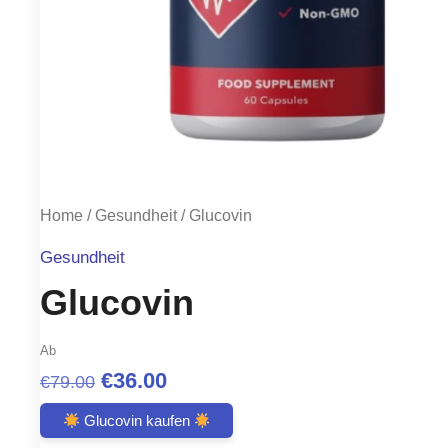
Home
/
Gesundheit
/ Glucovin
Gesundheit
Glucovin
Ab
Original
Current
€
36.00
€
79.00
price
price
Glucovin kaufen