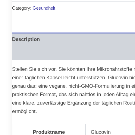
was:
is:
Category:
Gesundheit
€79.00.
€36.00.
Description
Reviews (0)
Stellen Sie sich vor, Sie könnten Ihre Mikronährstoffe 
einer täglichen Kapsel leicht unterstützen. Glucovin bi
genau das: eine vegane, nicht-GMO-Formulierung in 
praktischen Format, das sich nahtlos in jeden Alltag ei
eine klare, zuverlässige Ergänzung der täglichen Rout
ermöglicht.
Produktname
Glucovin