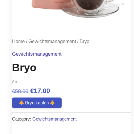
Home
/
Gewichtsmanagement
/ Bryo
Gewichtsmanagement
Bryo
Ab
Original
Current
€
17.00
€
58.00
price
price
Bryo kaufen
was:
is:
Category:
Gewichtsmanagement
€58.00.
€17.00.