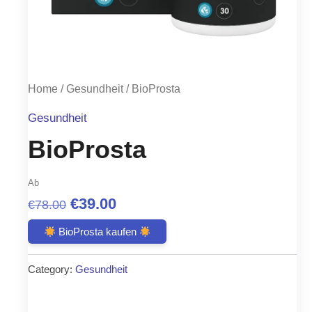
Home
/
Gesundheit
/ BioProsta
Gesundheit
BioProsta
Ab
Original
Current
€
39.00
€
78.00
price
price
BioProsta kaufen
was:
is:
Category:
Gesundheit
€78.00.
€39.00.