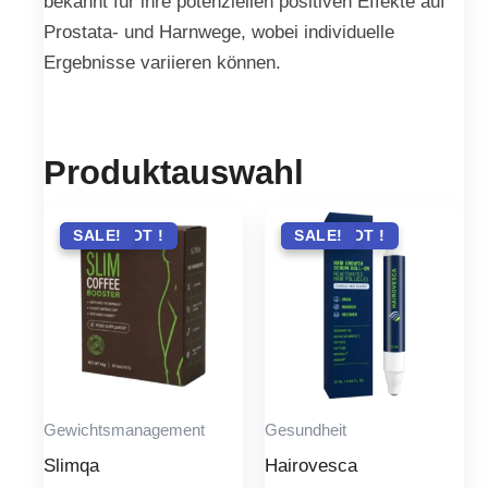
bekannt für ihre potenziellen positiven Effekte auf
Prostata- und Harnwege, wobei individuelle
Ergebnisse variieren können.
Produktauswahl
ANGEBOT !
SALE!
ANGEBOT !
SALE!
Gewichtsmanagement
Gesundheit
Slimqa
Hairovesca