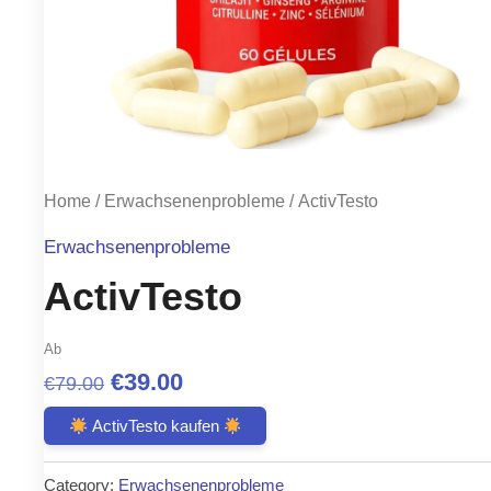
Home
/
Erwachsenenprobleme
/ ActivTesto
Erwachsenenprobleme
ActivTesto
Ab
Original
Current
€
39.00
€
79.00
price
price
ActivTesto kaufen
was:
is:
Category:
Erwachsenenprobleme