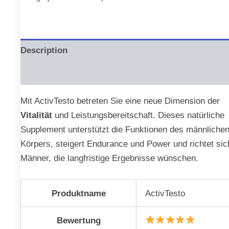
€79.00.
€39.00.
Description
Reviews (0)
Mit ActivTesto betreten Sie eine neue Dimension der
Vitalität
und Leistungsbereitschaft. Dieses natürliche
Supplement unterstützt die Funktionen des männliche
Körpers, steigert Endurance und Power und richtet sic
Männer, die langfristige Ergebnisse wünschen.
Produktname
ActivTesto
Bewertung